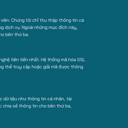
 viên. Chúng tôi chỉ thu thập thông tin cá
ng dịch vụ. Ngoài những mục đích này,
ho bên thứ ba.
nghệ tiên tiến nhất. Hệ thống mã hóa SSL
ông thể truy cập hoặc giải mã được thông
 dữ liệu như thông tin cá nhân, tài
c chia sẻ thông tin cho bên thứ ba,