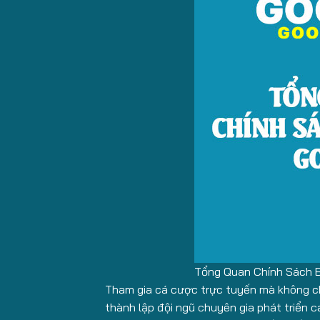
Tổng Quan Chính Sách 
Tham gia cá cược trực tuyến mà không ch
thành lập đội ngũ chuyên gia phát triển cá