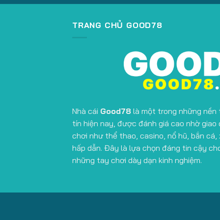
TRANG CHỦ GOOD78
Nhà cái
Good78
là một trong những nền 
tín hiện nay, được đánh giá cao nhờ giao d
chơi như thể thao, casino, nổ hũ, bắn cá, 
hấp dẫn. Đây là lựa chọn đáng tin cậy ch
những tay chơi dày dạn kinh nghiệm.