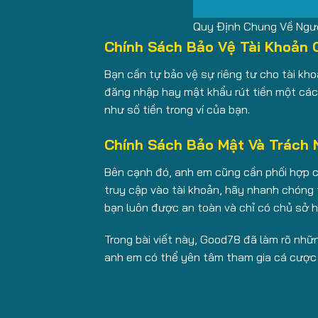
Quy Định Chung Về Ngườ
Chính Sách Bảo Vệ Tài Khoản 
Bạn cần tự bảo vệ sự riêng tư cho tài kh
đăng nhập hay mật khẩu rút tiền một cách 
như số tiền trong ví của bạn.
Chính Sách Bảo Mật Và Trách 
Bên cạnh đó, anh em cũng cần phối hợp c
truy cập vào tài khoản, hãy nhanh chóng 
bạn luôn được an toàn và chỉ có chủ sở h
Trong bài viết này, Good78 đã làm rõ nh
anh em có thể yên tâm tham gia cá cược m