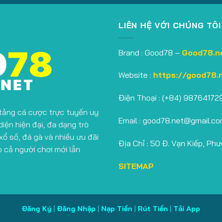
LIÊN HỆ VỚI CHÚNG TÔI
Brand : Good78 –
Good78.n
Website :
https://good78.
Điện Thoại :
(+84) 98764172
tảng cá cược trực tuyến uy
Email :
good78.net@gmail.c
iện hiện đại, đa dạng trò
xổ số, đá gà và nhiều ưu đãi
Địa Chỉ :
50 Đ. Vạn Kiếp, Phư
o cả người chơi mới lẫn
SITEMAP
Đăng Ký
|
Đăng Nhập
|
Nạp Tiền
|
Rút Tiền
|
Tải App