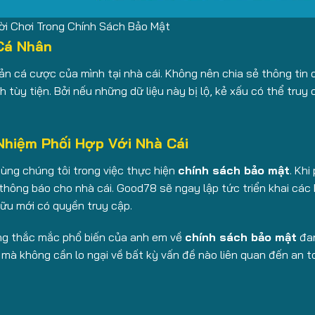
i Chơi Trong Chính Sách Bảo Mật
Cá Nhân
oản cá cược của mình tại nhà cái. Không nên chia sẻ thông ti
tùy tiện. Bởi nếu những dữ liệu này bị lộ, kẻ xấu có thể truy 
Nhiệm Phối Hợp Với Nhà Cái
ùng chúng tôi trong việc thực hiện
chính sách bảo mật
. Kh
thông báo cho nhà cái. Good78 sẽ ngay lập tức triển khai các
ữu mới có quyền truy cập.
ững thắc mắc phổ biến của anh em về
chính sách bảo mật
đan
à không cần lo ngại về bất kỳ vấn đề nào liên quan đến an to