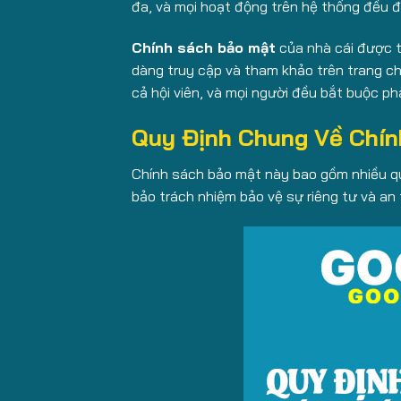
đa, và mọi hoạt động trên hệ thống đều đư
Chính sách bảo mật
của nhà cái được t
dàng truy cập và tham khảo trên trang ch
cả hội viên, và mọi người đều bắt buộc ph
Quy Định Chung Về Chín
Chính sách bảo mật này bao gồm nhiều quy
bảo trách nhiệm bảo vệ sự riêng tư và an 