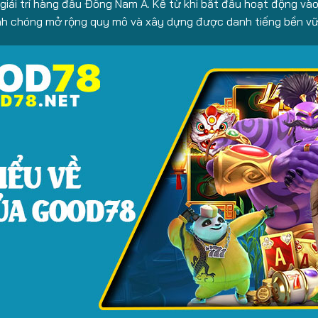
 giải trí hàng đầu Đông Nam Á. Kể từ khi bắt đầu hoạt động và
h chóng mở rộng quy mô và xây dựng được danh tiếng bền vữ