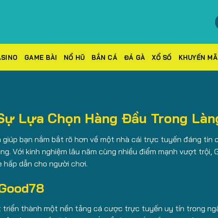
ASINO
GAME BÀI
NỔ HŨ
BẮN CÁ
ĐÁ GÀ
XỔ SỐ
KHUYẾN MÃ
 Sự Lựa Chọn Hàng Đầu Trong Làn
 giúp bạn nắm bắt rõ hơn về một nhà cái trực tuyến đáng tin 
ộng. Với kinh nghiệm lâu năm cùng nhiều điểm mạnh vượt trội, G
e hấp dẫn cho người chơi.
 Good78
triển thành một nền tảng cá cược trực tuyến uy tín trong ngàn