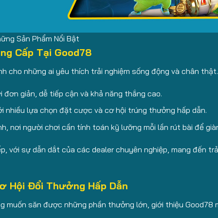
hững Sản Phẩm Nổi Bật
ẳng Cấp Tại Good78
ành cho những ai yêu thích trải nghiệm sống động và chân thật.
ơi đơn giản, dễ tiếp cận và khả năng thắng cao.
ới nhiều lựa chọn đặt cược và cơ hội trúng thưởng hấp dẫn.
nh, nơi người chơi cần tính toán kỹ lưỡng mỗi lần rút bài để gi
iếp, với sự dẫn dắt của các dealer chuyên nghiệp, mang đến t
Cơ Hội Đổi Thưởng Hấp Dẫn
g muốn săn được những phần thưởng lớn, giới thiệu Good78 