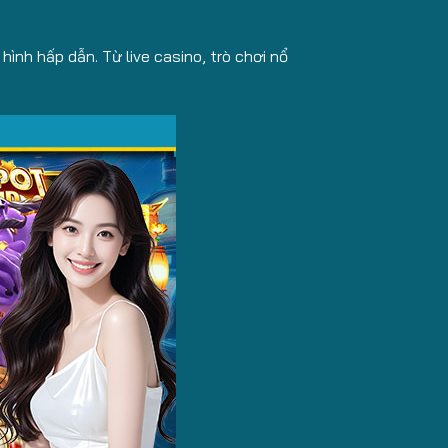
ình hấp dẫn. Từ live casino, trò chơi nổ