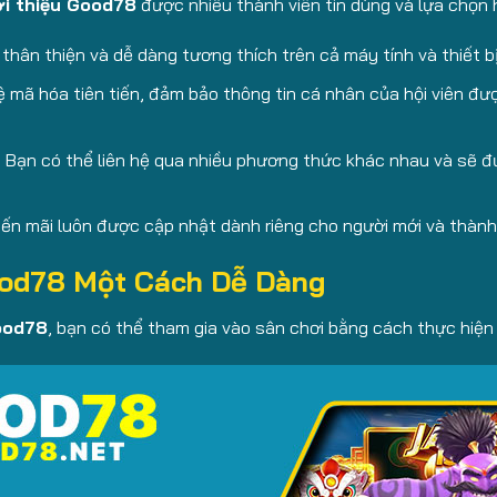
ới thiệu Good78
được nhiều thành viên tin dùng và lựa chọn 
, thân thiện và dễ dàng tương thích trên cả máy tính và thiết bị
 mã hóa tiên tiến, đảm bảo thông tin cá nhân của hội viên đượ
Bạn có thể liên hệ qua nhiều phương thức khác nhau và sẽ đư
ến mãi luôn được cập nhật dành riêng cho người mới và thành 
od78 Một Cách Dễ Dàng
Good78
, bạn có thể tham gia vào sân chơi bằng cách thực hiện