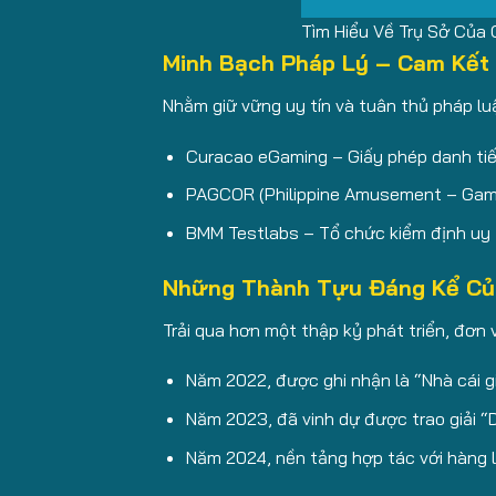
Tìm Hiểu Về Trụ Sở Của
Minh Bạch Pháp Lý – Cam Kết
Nhằm giữ vững uy tín và tuân thủ pháp lu
Curacao eGaming – Giấy phép danh tiến
PAGCOR (Philippine Amusement – Gaming
BMM Testlabs – Tổ chức kiểm định uy t
Những Thành Tựu Đáng Kể C
Trải qua hơn một thập kỷ phát triển, đơn 
Năm 2022, được ghi nhận là “Nhà cái giả
Năm 2023, đã vinh dự được trao giải “D
Năm 2024, nền tảng hợp tác với hàng 