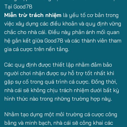
Tại Good78
Miễn trừ trách nhiệm
là yếu tố cơ bản trong
việc xây dựng các điều khoản và quy định vững
chắc cho nhà cái. Điều này phản ánh mối quan
hệ gắn kết giữa Good78 và các thành viên tham
gia cá cược trên nền tảng.
Các quy định được thiết lập nhằm đảm bảo
người chơi nhận được sự hỗ trợ tốt nhất khi
gặp sự cố trong quá trình cá cược. Đồng thời,
nhà cái sẽ không chịu trách nhiệm dưới bất kỳ
hình thức nào trong những trường hợp này.
Nhằm tạo dựng một môi trường cá cược công
bằng và minh bạch, nhà cái sẽ công khai các