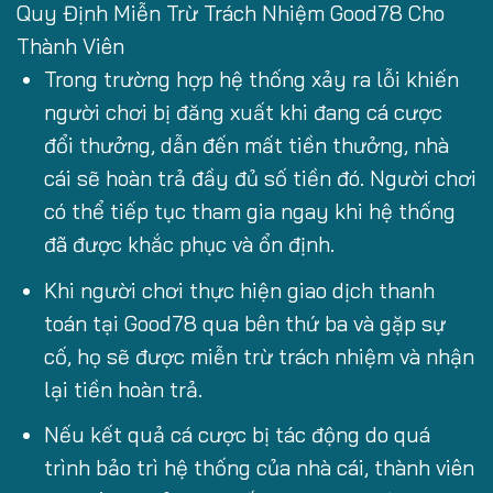
Quy Định Miễn Trừ Trách Nhiệm Good78 Cho
Thành Viên
Trong trường hợp hệ thống xảy ra lỗi khiến
người chơi bị đăng xuất khi đang cá cược
đổi thưởng, dẫn đến mất tiền thưởng, nhà
cái sẽ hoàn trả đầy đủ số tiền đó. Người chơi
có thể tiếp tục tham gia ngay khi hệ thống
đã được khắc phục và ổn định.
Khi người chơi thực hiện giao dịch thanh
toán tại Good78 qua bên thứ ba và gặp sự
cố, họ sẽ được miễn trừ trách nhiệm và nhận
lại tiền hoàn trả.
Nếu kết quả cá cược bị tác động do quá
trình bảo trì hệ thống của nhà cái, thành viên