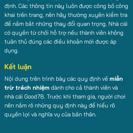
định. Các thông tin này luôn được công bố công
khai trên trang, nên hãy thường xuyên kiểm tra
để nắm bắt những thay đổi quan trọng. Nhà cái
có quyền từ chối hỗ trợ nếu thành viên không
tuân thủ đúng các điều khoản mới được áp
dụng.
Kết luận
Nội dung trên trình bày các quy định về
miễn
trừ trách nhiệm
dành cho cả thành viên và
nhà cái Good78. Trước khi tham gia, người chơi
nên nắm rõ những quy định này để hiểu rõ
quyền lợi và nghĩa vụ của bản thân.