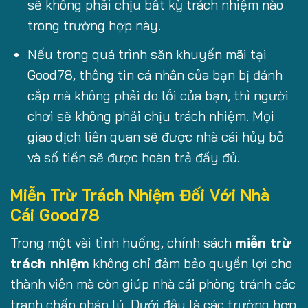
sẽ không phải chịu bất kỳ trách nhiệm nào
trong trường hợp này.
Nếu trong quá trình săn khuyến mãi tại
Good78, thông tin cá nhân của bạn bị đánh
cắp mà không phải do lỗi của bạn, thì người
chơi sẽ không phải chịu trách nhiệm. Mọi
giao dịch liên quan sẽ được nhà cái hủy bỏ
và số tiền sẽ được hoàn trả đầy đủ.
Miễn Trừ Trách Nhiệm Đối Với Nhà
Cái Good78
Trong một vài tình huống, chính sách
miễn trừ
trách nhiệm
không chỉ đảm bảo quyền lợi cho
thành viên mà còn giúp nhà cái phòng tránh các
tranh chấp pháp lý. Dưới đây là các trường hợp