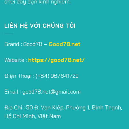
chơi dày dạn kinh nghiệm.
LIÊN HỆ VỚI CHÚNG TÔI
Brand : Good78 –
Good78.net
Website :
https://good78.net/
Điện Thoại :
(+84) 987641729
Email :
good78.net@gmail.com
Địa Chỉ :
50 Đ. Vạn Kiếp, Phường 1, Bình Thạnh,
Hồ Chí Minh, Việt Nam