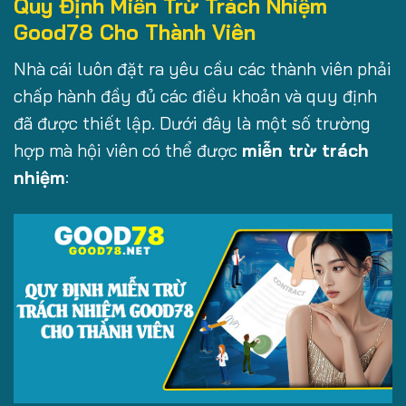
Quy Định Miễn Trừ Trách Nhiệm
Good78 Cho Thành Viên
Nhà cái luôn đặt ra yêu cầu các thành viên phải
chấp hành đầy đủ các điều khoản và quy định
đã được thiết lập. Dưới đây là một số trường
hợp mà hội viên có thể được
miễn trừ trách
nhiệm
: